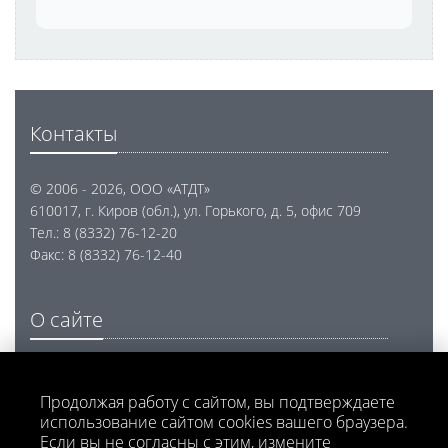
Контакты
© 2006 - 2026, ООО «АТДТ»
610017, г. Киров (обл.), ул. Горького, д. 5, офис 709
Тел.: 8 (8332) 76-12-20
Факс: 8 (8332) 76-12-40
О сайте
Проектирование, разработка и внедрение
программного обеспечения
Продолжая работу с сайтом, вы подтверждаете
использование сайтом cookies вашего браузера.
Напишите нам
Если вы не согласны с этим, измените