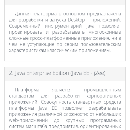
Данная платформа в основном предназначена
для разработки и запуска Desktop – приложений.
Современный инструментарий Java позволяет
проектировать и разрабатывать многооконные
сложные кросс-платформенные приложения, ни в
чем не уступающие по своим пользовательским
характеристикам классическим приложениям.
2. Java Enterprise Edition (Java EE - j2ee)
Платформа является промышленным
стандартом для разработки корпоративных
приложений. Совокупность стандартных средств
платформы Java EE позволяет разрабатывать
приложения различной сложности: от небольших
web-приложений до крупных программных
систем масштаба предприятия, ориентированных