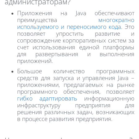
администраторам?
Приложения на Java обеспечивают
преимущества
многократно
используемого и переносимого кода
. Это
позволяет упростить развитие и
сопровождение корпоративных систем за
счет использования единой платформы
для развертывания и выполнения
приложений.
Большое количество программных
средств для запуска и управления Java –
приложениями, предлагаемых на рынке
программного обеспечения, позволяет
гибко адаптировать
информационную
инфраструктуру предприятия для
решения различных задач, возникающих
в процессе развития предприятия.