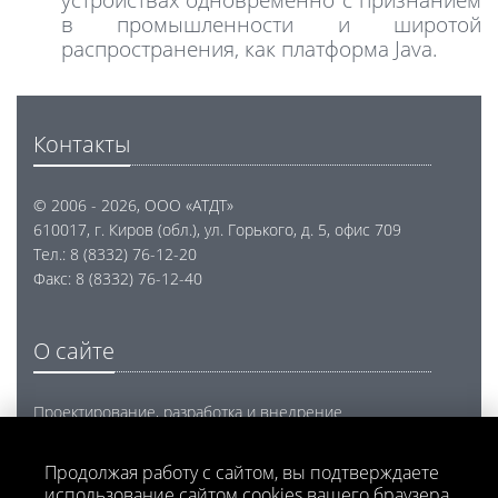
в промышленности и широтой
распространения, как платформа Java.
Контакты
© 2006 - 2026, ООО «АТДТ»
610017, г. Киров (обл.), ул. Горького, д. 5, офис 709
Тел.: 8 (8332) 76-12-20
Факс: 8 (8332) 76-12-40
О сайте
Проектирование, разработка и внедрение
программного обеспечения
Напишите нам
Продолжая работу с сайтом, вы подтверждаете
использование сайтом cookies вашего браузера.