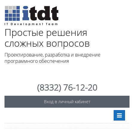
Простые решения
сло
жных вопросов
Проектирование, разработка и внедрение
программного обеспечения
(8332) 76-12-20
Вход в личный кабинет
Toggle
navigati