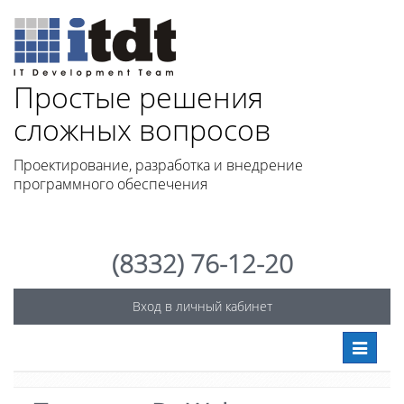
Простые решения
сло
жных вопросов
Проектирование, разработка и внедрение
программного обеспечения
(8332) 76-12-20
Вход в личный кабинет
Toggle
navigati