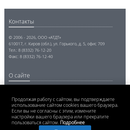
Контакты
© 2006 - 2026, ООО «АТДТ»
610017, г. Киров (обл.), ул. Горького, д. 5, офис 709
Тел.: 8 (8332) 76-12-20
Факс: 8 (8332) 76-12-40
О сайте
Проектирование, разработка и внедрение
программного обеспечения
Продолжая работу с сайтом, вы подтверждаете
использование сайтом cookies вашего браузера.
Напишите нам
Если вы не согласны с этим, измените
настройки вашего браузера или прекратите
пользоваться сайтом.
Подробнее
Написать нам